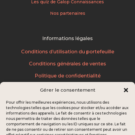
Les quiz de Galop Connaissances
Nos partenaires
Informations légales
Conditions d’utilisation du portefeuille
Conditions générales de ventes
Politique de confidentialité
Mentions légales
Gérer le consentement
Pour offrir les meilleures expériences, nous utilisons des
technologies telles que les cookies pour stocker et/ou accéder aux
informations des appareils. Le fait de consentir à ces technologies
nous permettra de traiter des données telles que le
comportement de navigation ou les ID uniques sur ce site. Le fait
de ne pas consentir ou de retirer son consentement peut avoir un
effet négatif sur certaines caractéristiques et fonctions.