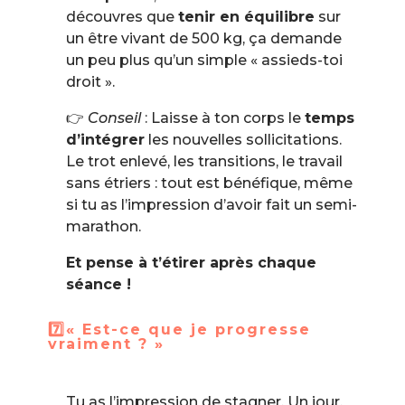
découvres que
tenir en équilibre
sur
un être vivant de 500 kg, ça demande
un peu plus qu’un simple « assieds-toi
droit ».
👉
Conseil
: Laisse à ton corps le
temps
d’intégrer
les nouvelles sollicitations.
Le trot enlevé, les transitions, le travail
sans étriers : tout est bénéfique, même
si tu as l’impression d’avoir fait un semi-
marathon.
Et pense à t’étirer après chaque
séance !
7️⃣« Est-ce que je progresse
vraiment ? »
Tu as l’impression de stagner. Un jour,