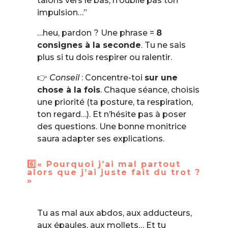
talons vers le bas, n’oublie pas ton
impulsion…”
…heu, pardon ? Une phrase =
8
consignes à la seconde
. Tu ne sais
plus si tu dois respirer ou ralentir.
👉
Conseil
: Concentre-toi
sur une
chose à la fois
. Chaque séance, choisis
une priorité (ta posture, ta respiration,
ton regard…). Et n’hésite pas à poser
des questions. Une bonne monitrice
saura adapter ses explications.
6️⃣« Pourquoi j’ai mal partout
alors que j’ai juste fait du trot ?
»
Tu as mal aux abdos, aux adducteurs,
aux épaules, aux mollets… Et tu