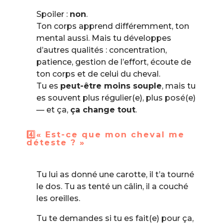
Spoiler :
non
.
Ton corps apprend différemment, ton
mental aussi. Mais tu développes
d’autres qualités : concentration,
patience, gestion de l’effort, écoute de
ton corps et de celui du cheval.
Tu es
peut-être moins souple
, mais tu
es souvent plus régulier(e), plus posé(e)
— et ça,
ça change tout
.
4️⃣« Est-ce que mon cheval me
déteste ? »
Tu lui as donné une carotte, il t’a tourné
le dos. Tu as tenté un câlin, il a couché
les oreilles.
Tu te demandes si tu es fait(e) pour ça,