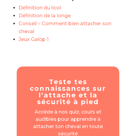
Définition du licol
Définition de la longe
Conseil – Comment bien attacher son
cheval
Jeux Galop 1
Teste tes
connaissances sur
l’attache et la
sécurité à pied
Accède à nos quiz, cours et
audibles pour apprendre à
attacher ton cheval en toute
sécurité