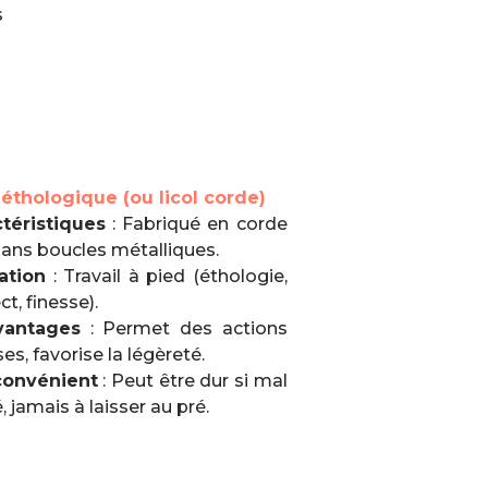
s
 éthologique (ou licol corde)
téristiques
: Fabriqué en corde
 sans boucles métalliques.
sation
: Travail à pied (éthologie,
ct, finesse).
vantages
: Permet des actions
ses, favorise la légèreté.
convénient
: Peut être dur si mal
é, jamais à laisser au pré.