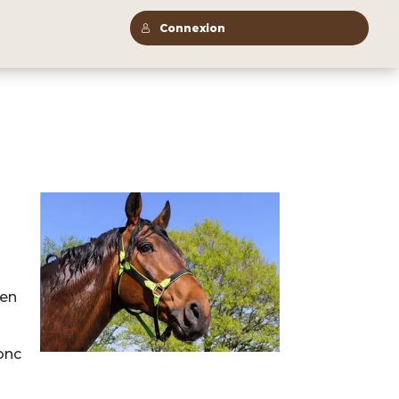
Connexion
 en
onc