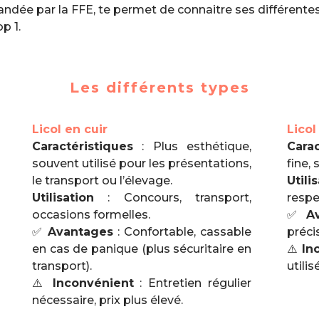
ée par la FFE, te permet de connaitre ses différente
op 1.
Les différents types
Licol en cuir
Licol
Caractéristiques
: Plus esthétique,
Carac
souvent utilisé pour les présentations,
fine,
le transport ou l’élevage.
Utili
Utilisation
: Concours, transport,
respe
occasions formelles.
✅
A
✅
Avantages
: Confortable, cassable
préci
en cas de panique (plus sécuritaire en
⚠️
In
transport).
utilis
⚠️
Inconvénient
: Entretien régulier
nécessaire, prix plus élevé.